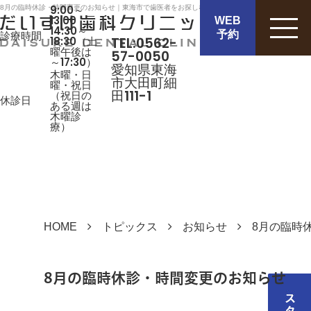
9:00～
8月の臨時休診・時間変更のお知らせ｜東海市で歯医者をお探しなら、「だいすけ歯科クリニック」
13:00
WEB
14:30～
診療時間
予約
TEL:0562-
18:30（土
曜午後は
57-0050
～17:30）
愛知県東海
木曜・日
市大田町細
曜・祝日
田111-1
（祝日の
休診日
ある週は
木曜診
療）
HOME
トピックス
お知らせ
8月の臨時
8月の臨時休診・時間変更のお知らせ