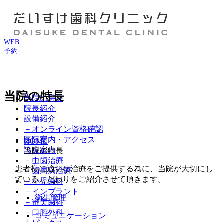
WEB
予約
当院の特長
当院の特長
院長紹介
設備紹介
－オンライン資格確認
医院案内・アクセス
HOME
診療案内
当院の特長
－虫歯治療
患者様に適切な治療をご提供する為に、当院が大切にし
－歯周病治療
ているこだわりをご紹介させて頂きます。
－小児歯科
－インプラント
衛生管理
－審美歯科
－口腔外科
コミュニケーション